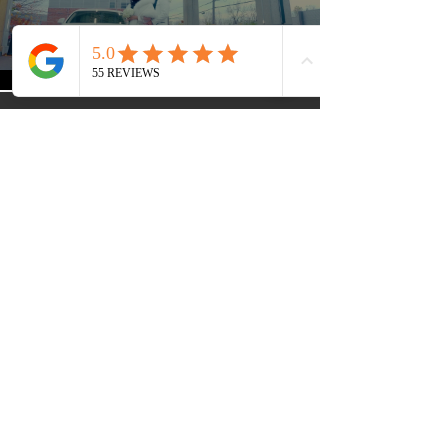
En voir plus
Découvrez nos films de mariage
cinématographiques réalisés à Montréal,
Ottawa et au-delà.
Chaque film raconte une histoire réelle — des vœux et des rires jusqu’aux célébrations en famille — façonnée
avec soin par Briday, votre vidéaste de mariage à l’œil de cinéaste.
Reservez-un
E-mail:
info@briday.ca
Tél :
438-876-7175
Appel
858 R. Sherbrooke Est
Montréal, Québec H2L
1K9
À propos de
nous
Contact
Politique de
confidentialité
Blog