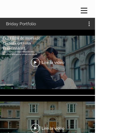
Briday Portfolio
Les Films de mariage
créatifs qui vous
ressemblent.
Chaque histoire est unique, remplie d’émotion,
intemporelle, et filmée avec un regard de cinéaste.
Lire la vidéo
Lire la vidéo